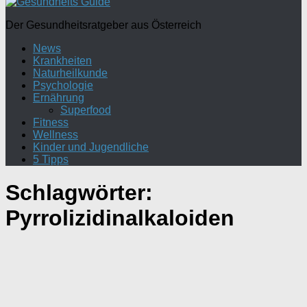
Der Gesundheitsratgeber aus Österreich
News
Krankheiten
Naturheilkunde
Psychologie
Ernährung
Superfood
Fitness
Wellness
Kinder und Jugendliche
5 Tipps
Schlagwörter:
Pyrrolizidinalkaloiden