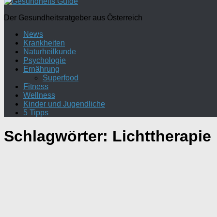
Der Gesundheitsratgeber aus Österreich
News
Krankheiten
Naturheilkunde
Psychologie
Ernährung
Superfood
Fitness
Wellness
Kinder und Jugendliche
5 Tipps
Schlagwörter:
Lichttherapie