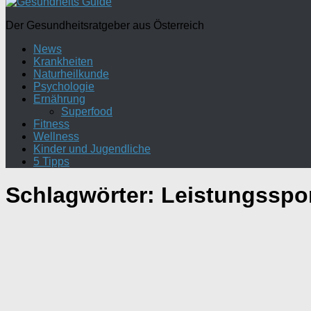
Der Gesundheitsratgeber aus Österreich
News
Krankheiten
Naturheilkunde
Psychologie
Ernährung
Superfood
Fitness
Wellness
Kinder und Jugendliche
5 Tipps
Schlagwörter:
Leistungsspor