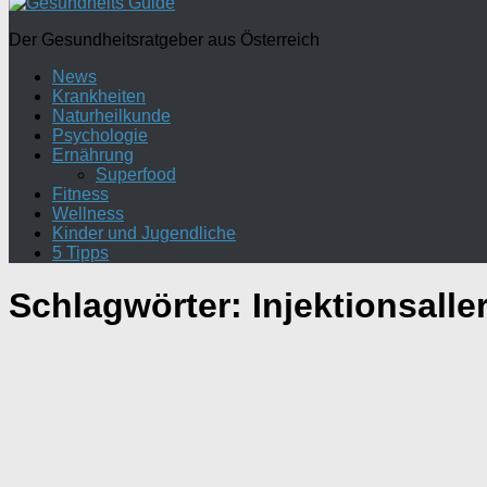
Der Gesundheitsratgeber aus Österreich
News
Krankheiten
Naturheilkunde
Psychologie
Ernährung
Superfood
Fitness
Wellness
Kinder und Jugendliche
5 Tipps
Schlagwörter:
Injektionsalle