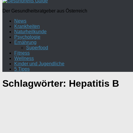
Der Gesundheitsratgeber aus Österreich
News
Krankheiten
Naturheilkunde
Psychologie
Ernährung
Superfood
Fitness
Wellness
Kinder und Jugendliche
5 Tipps
Schlagwörter:
Hepatitis B