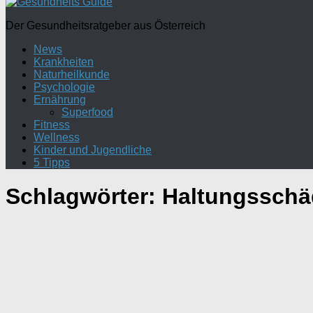
Der Gesundheitsratgeber aus Österreich
News
Krankheiten
Naturheilkunde
Psychologie
Ernährung
Superfood
Fitness
Wellness
Kinder und Jugendliche
5 Tipps
Schlagwörter:
Haltungsschä