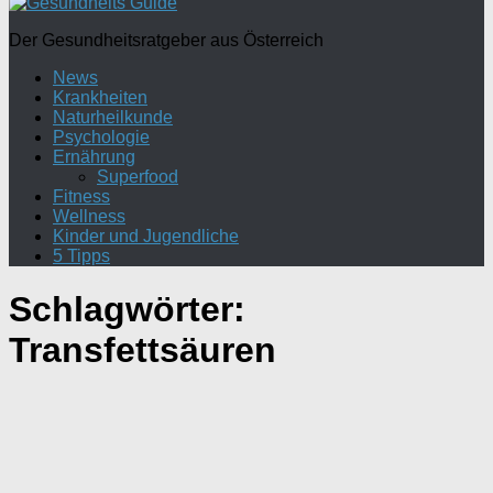
Der Gesundheitsratgeber aus Österreich
News
Krankheiten
Naturheilkunde
Psychologie
Ernährung
Superfood
Fitness
Wellness
Kinder und Jugendliche
5 Tipps
Schlagwörter:
Transfettsäuren