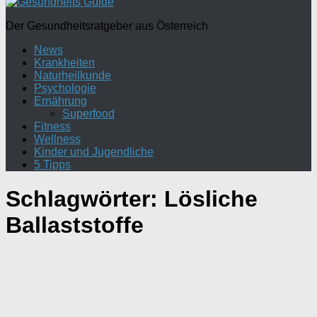
Der Gesundheitsratgeber aus Österreich
News
Krankheiten
Naturheilkunde
Psychologie
Ernährung
Superfood
Fitness
Wellness
Kinder und Jugendliche
5 Tipps
Schlagwörter:
Lösliche
Ballaststoffe