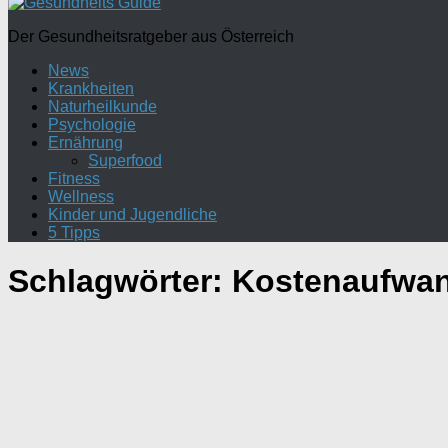
Der Gesundheitsratgeber aus Österreich
News
Krankheiten
Naturheilkunde
Psychologie
Ernährung
Superfood
Fitness
Wellness
Kinder und Jugendliche
5 Tipps
Schlagwörter:
Kostenaufwa