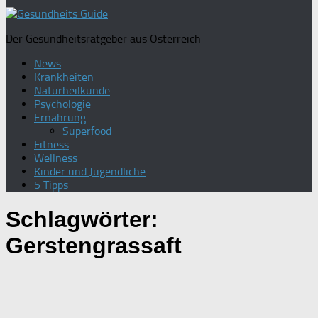
nach:
Der Gesundheitsratgeber aus Österreich
News
Krankheiten
Naturheilkunde
Psychologie
Ernährung
Superfood
Fitness
Wellness
Kinder und Jugendliche
5 Tipps
Schlagwörter:
Gerstengrassaft