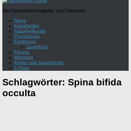
Der Gesundheitsratgeber aus Österreich
News
Krankheiten
Naturheilkunde
Psychologie
Ernährung
Superfood
Fitness
Wellness
Kinder und Jugendliche
5 Tipps
Schlagwörter:
Spina bifida
occulta