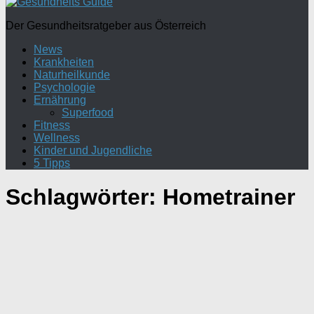
Der Gesundheitsratgeber aus Österreich
News
Krankheiten
Naturheilkunde
Psychologie
Ernährung
Superfood
Fitness
Wellness
Kinder und Jugendliche
5 Tipps
Schlagwörter:
Hometrainer