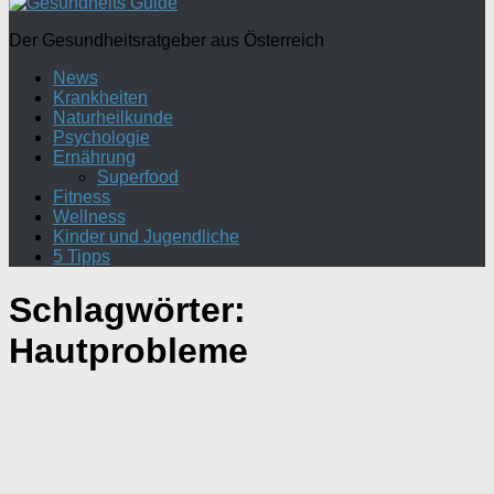
Der Gesundheitsratgeber aus Österreich
News
Krankheiten
Naturheilkunde
Psychologie
Ernährung
Superfood
Fitness
Wellness
Kinder und Jugendliche
5 Tipps
Schlagwörter:
Hautprobleme