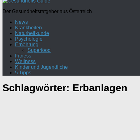
Der Gesundheitsratgeber aus Österreich
News
Krankheiten
Naturheilkunde
Psychologie
Ernährung
Superfood
Fitness
Wellness
Kinder und Jugendliche
5 Tipps
Schlagwörter:
Erbanlagen