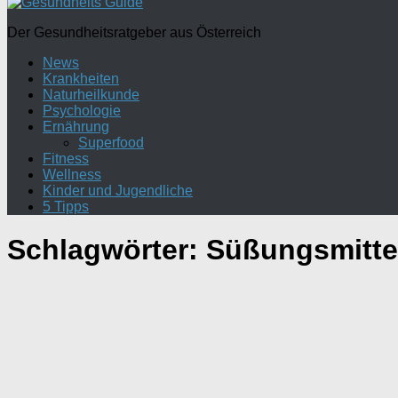
Der Gesundheitsratgeber aus Österreich
News
Krankheiten
Naturheilkunde
Psychologie
Ernährung
Superfood
Fitness
Wellness
Kinder und Jugendliche
5 Tipps
Schlagwörter:
Süßungsmitte