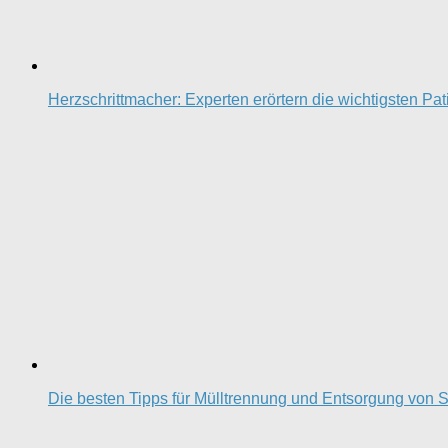
Herzschrittmacher: Experten erörtern die wichtigsten Pa
Die besten Tipps für Mülltrennung und Entsorgung von S