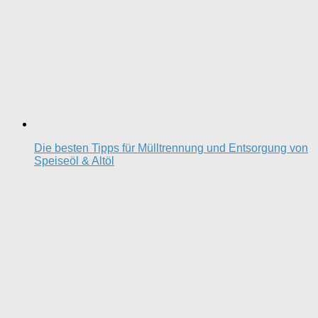
Die besten Tipps für Mülltrennung und Entsorgung von
Speiseöl & Altöl