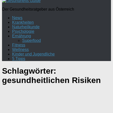
Der Gesundheitsratgeber aus Österreich
News
Krankheiten
Naturheilkunde
Psychologie
Ernährung
Superfood
Fitness
Wellness
Kinder und Jugendliche
5 Tipps
Schlagwörter:
gesundheitlichen Risiken