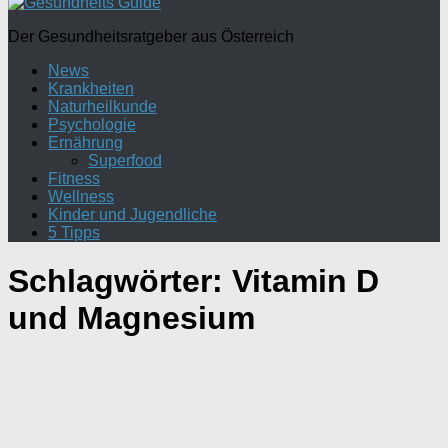
Der Gesundheitsratgeber aus Österreich
News
Krankheiten
Naturheilkunde
Psychologie
Ernährung
Superfood
Fitness
Wellness
Kinder und Jugendliche
5 Tipps
Schlagwörter:
Vitamin D
und Magnesium