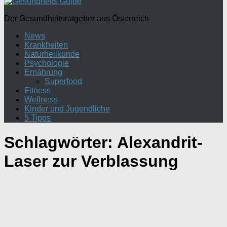
Der Gesundheitsratgeber aus Österreich
News
Krankheiten
Naturheilkunde
Psychologie
Ernährung
Superfood
Fitness
Wellness
Kinder und Jugendliche
5 Tipps
Schlagwörter:
Alexandrit-
Laser zur Verblassung