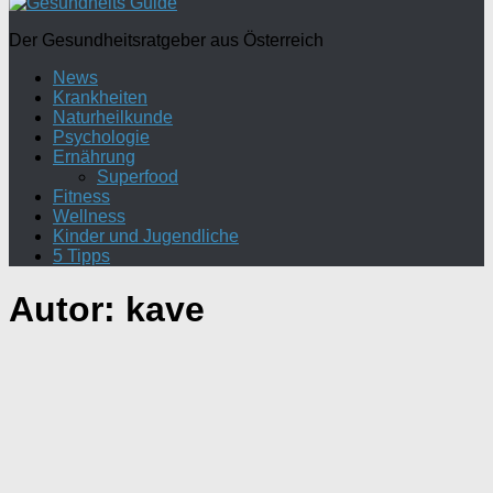
Der Gesundheitsratgeber aus Österreich
News
Krankheiten
Naturheilkunde
Psychologie
Ernährung
Superfood
Fitness
Wellness
Kinder und Jugendliche
5 Tipps
Autor:
kave