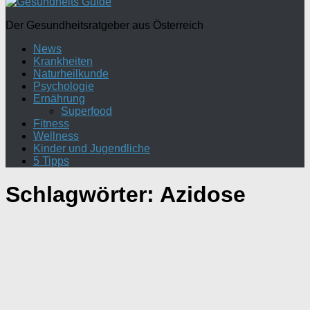
Der Gesundheitsratgeber aus Österreich
News
Krankheiten
Naturheilkunde
Psychologie
Ernährung
Superfood
Fitness
Wellness
Kinder und Jugendliche
5 Tipps
Schlagwörter:
Azidose